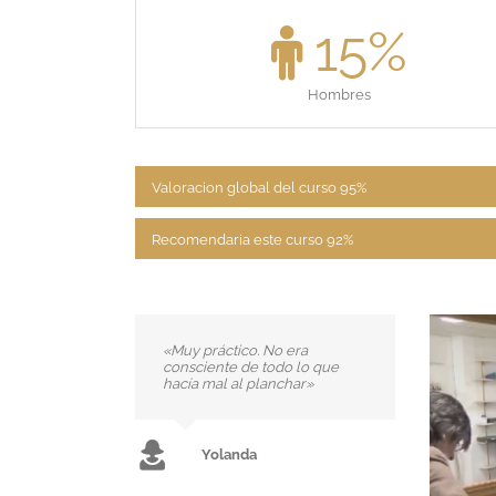
15
%
Hombres
Valoracion global del curso
95%
Recomendaria este curso
92%
«A planchar nos enseñan
nuestras madres y a ellas sus
madres. No se me ocurría que
me pudiera enseñar un
profesional.»
Cristina