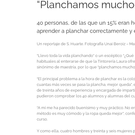
“Planchamos mucho,
40 personas, de las que un 15% eran 
aprender a planchar correctamente y
Un reportaje de S. Huarte. Fotografía Unai Beroiz
– Mar
“Llevo toda la vida planchando” o un escéptico “¿Qué
habituales al enterarse de que la Tintorería Laura ofr
sinónimo de maestría, por lo que “planchamos mucho
“El principal problema a la hora de planchar es la co
cuantas más veces se pasa la plancha, mejor queda”,
de treinta años de experiencia y encargada de impartir 
pudieron comprobar los 40 alumnos y alumnas del cu
“A mí me ha parecido buenísimo y muy práctico. No e
método es muy cómodo y la ropa queda mejor”, confe
curso.
Y como ella, cuatro hombres y treinta y seis mujeres p