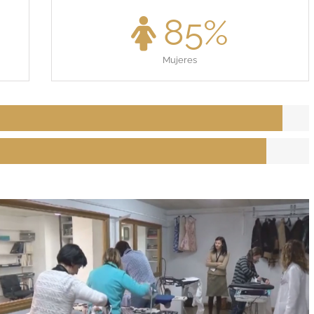
85
%
Mujeres