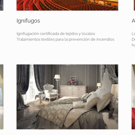
Ignífugos
A
Ignifugación certificada de tejidos y locales
L
Tratamientos textiles para la prevención de incendios
D
h