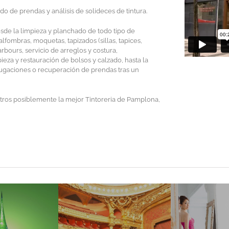
o de prendas y análisis de solideces de tintura.
sde la limpieza y planchado de todo tipo de
lfombras, moquetas, tapizados (sillas, tapices,
arbours, servicio de arreglos y costura,
za y restauración de bolsos y calzado, hasta la
fugaciones o recuperación de prendas tras un
tros posiblemente la mejor Tintoreria de Pamplona,