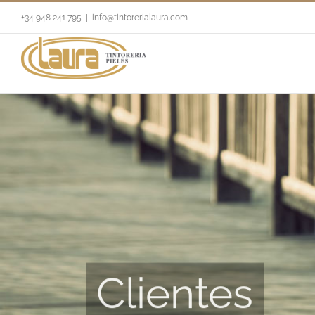
+34 948 241 795
|
info@tintorerialaura.com
Clientes