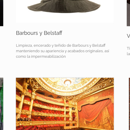
Barbours y Belstaff
V
Limpieza, encerado y teñido de Barbours y Belstaff
T
manteniendo su apariencia y acabados originales, así
l
como la impermeabilización