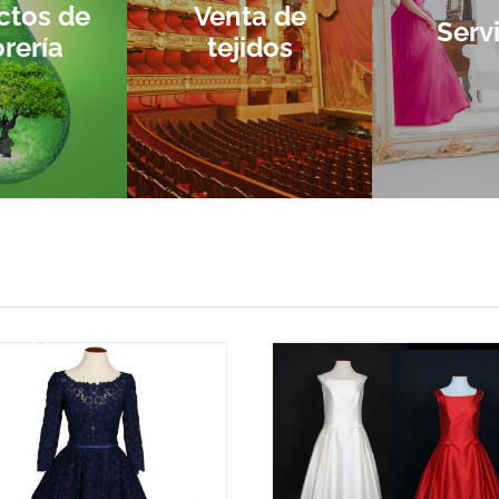
ctos de
Venta de
Serv
orería
tejidos
Noticias
Noticias